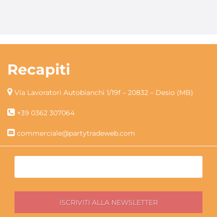
Recapiti
Via Lavoratori Autobianchi 1/19f – 20832 – Desio (MB)
+39 0362 307064
commerciale@partytradeweb.com