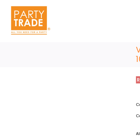
1
R
C
C
Al