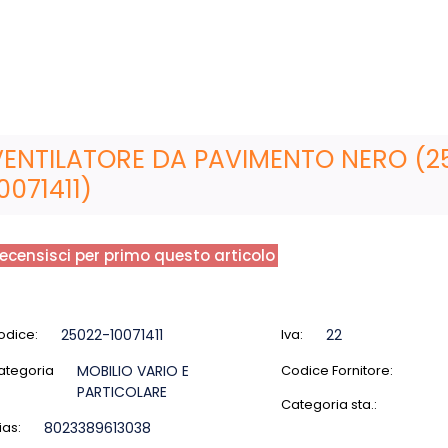
VENTILATORE DA PAVIMENTO NERO (2
0071411)
ecensisci per primo questo articolo
odice:
25022-10071411
Iva:
22
ategoria
MOBILIO VARIO E
Codice Fornitore:
PARTICOLARE
Categoria sta.:
ias:
8023389613038