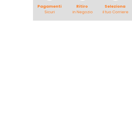
Pagamenti
Ritiro
Seleziona
Sicuri
in Negozio
il tuo Corriere