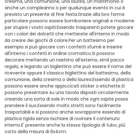
cresima, una comunione, una laurea, un matrimonio o
anche un compleanno o per qualunque evento in cui è
previsto un presente di fine festa.Grazie alla loro forma
particolare possono essere bomboniere originali e moderne
per stupire i vostri ospiti.Essendo trasparenti potete giocare
con i colori dei dolcetti che metterete all'interno in modo
da creare dei giochi di colore.Per un battesimo per
esempio si può giocare con i confetti sfumè e inserire
all'interno i confetti in ordine cromatico.Si possono
decorare mettendo un nastrino all'esterno, simil pacco
regalo, e legando un bigliettino che può essere il nome del
ricevente oppure il classico bigliettino del battesimo, della
comunione, della cresima o della laurea.Essendo di plastica
possono essere anche appiccicati sticker o etichette.Si
possono presentare su una tavola disposti circolarmente
creando una sorta di sole in modo che ogni ospite possa
prendere il suo.Essendo molto stretti sono facilmente
trasportabili e si possono anche sovrapporre essendo di
plastica rigida senza rischiare di rovinare il contenuto
interno.E' presente anche la stessa tipologia di tubo, più
corto della misura di 6x4cm.