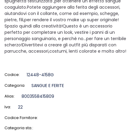
spugnetta testurizzata ,per ottenere un effetto sangue
coagulato.Potete aggiungere alla ferita degli accessori,
aiutandovi con il collante, come ad esempio, schegge,
pietre, fili,per rendere il vostro make up super originale!
Spazio quindi alla creatività!Questo è un accessorio
perfetto per completare un look, vestire i panni di un
personaggio sanguinario, e perchè no…per fare un terribile
scherzo!Divertitevi a creare gli outfit più disparati con
parrucche, accessori,costumi, lenti colorate e molto altro!
Codice:
12448-4158G
Categoria
SANGUE E FERITE
Alias:
8003558415809
Iva:
22
Codice Fornitore:
Categoria sta.: