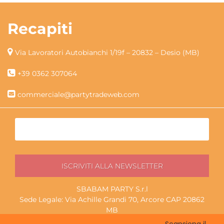
Recapiti
Via Lavoratori Autobianchi 1/19f – 20832 – Desio (MB)
+39 0362 307064
commerciale@partytradeweb.com
SBABAM PARTY S.r.l
Sede Legale: Via Achille Grandi 70, Arcore CAP 20862
MB
P.I./C.F. 13852130965