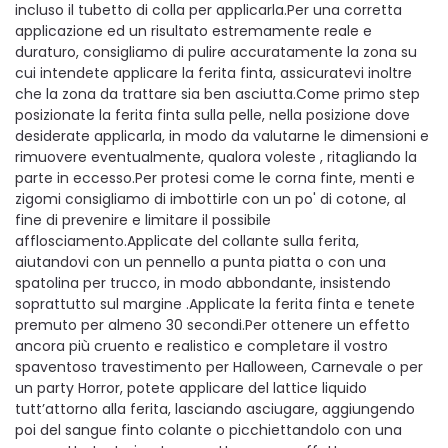
incluso il tubetto di colla per applicarla.Per una corretta
applicazione ed un risultato estremamente reale e
duraturo, consigliamo di pulire accuratamente la zona su
cui intendete applicare la ferita finta, assicuratevi inoltre
che la zona da trattare sia ben asciutta.Come primo step
posizionate la ferita finta sulla pelle, nella posizione dove
desiderate applicarla, in modo da valutarne le dimensioni e
rimuovere eventualmente, qualora voleste , ritagliando la
parte in eccesso.Per protesi come le corna finte, menti e
zigomi consigliamo di imbottirle con un po' di cotone, al
fine di prevenire e limitare il possibile
afflosciamento.Applicate del collante sulla ferita,
aiutandovi con un pennello a punta piatta o con una
spatolina per trucco, in modo abbondante, insistendo
soprattutto sul margine .Applicate la ferita finta e tenete
premuto per almeno 30 secondi.Per ottenere un effetto
ancora più cruento e realistico e completare il vostro
spaventoso travestimento per Halloween, Carnevale o per
un party Horror, potete applicare del lattice liquido
tutt’attorno alla ferita, lasciando asciugare, aggiungendo
poi del sangue finto colante o picchiettandolo con una