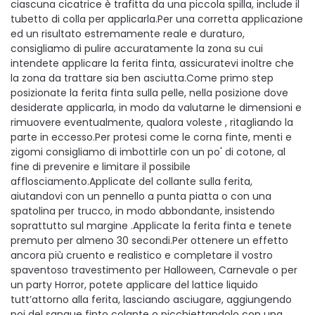
ciascuna cicatrice è trafitta da una piccola spilla, include il
tubetto di colla per applicarla.Per una corretta applicazione
ed un risultato estremamente reale e duraturo,
consigliamo di pulire accuratamente la zona su cui
intendete applicare la ferita finta, assicuratevi inoltre che
la zona da trattare sia ben asciutta.Come primo step
posizionate la ferita finta sulla pelle, nella posizione dove
desiderate applicarla, in modo da valutarne le dimensioni e
rimuovere eventualmente, qualora voleste , ritagliando la
parte in eccesso.Per protesi come le corna finte, menti e
zigomi consigliamo di imbottirle con un po' di cotone, al
fine di prevenire e limitare il possibile
afflosciamento.Applicate del collante sulla ferita,
aiutandovi con un pennello a punta piatta o con una
spatolina per trucco, in modo abbondante, insistendo
soprattutto sul margine .Applicate la ferita finta e tenete
premuto per almeno 30 secondi.Per ottenere un effetto
ancora più cruento e realistico e completare il vostro
spaventoso travestimento per Halloween, Carnevale o per
un party Horror, potete applicare del lattice liquido
tutt’attorno alla ferita, lasciando asciugare, aggiungendo
poi del sangue finto colante o picchiettandolo con una