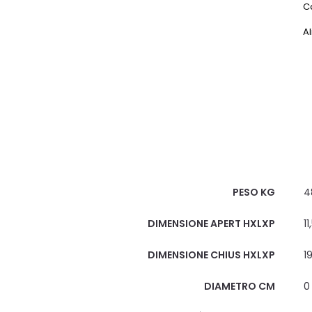
C
Al
Scheda Tecnica
PESO KG
4
DIMENSIONE APERT HXLXP
1
DIMENSIONE CHIUS HXLXP
1
DIAMETRO CM
0