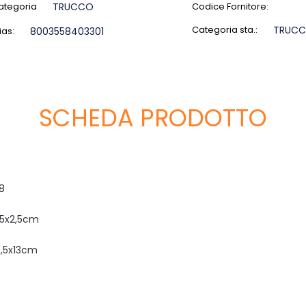
ategoria
TRUCCO
Codice Fornitore:
Categoria sta.:
TRUC
ias:
8003558403301
SCHEDA PRODOTTO
8
1,5x2,5cm
9,5x13cm