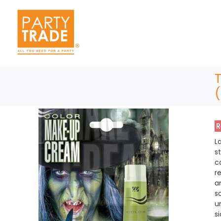
R
L
s
c
r
a
s
u
s