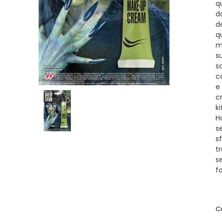
q
d
d
q
m
s
sc
c
e 
c
k
H
s
s
t
s
fo
C