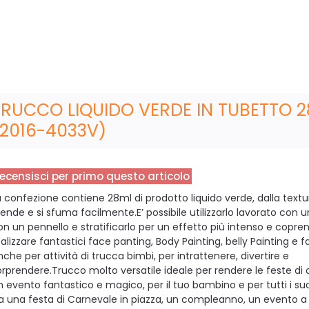
TRUCCO LIQUIDO VERDE IN TUBETTO 
(2016-4033V)
ecensisci per primo questo articolo
a confezione contiene 28ml di prodotto liquido verde, dalla text
tende e si sfuma facilmente.E’ possibile utilizzarlo lavorato con 
on un pennello e stratificarlo per un effetto più intenso e copren
ealizzare fantastici face panting, Body Painting, belly Painting e f
nche per attività di trucca bimbi, per intrattenere, divertire e
orprendere.Trucco molto versatile ideale per rendere le feste d
n evento fantastico e magico, per il tuo bambino e per tutti i su
ia una festa di Carnevale in piazza, un compleanno, un evento 