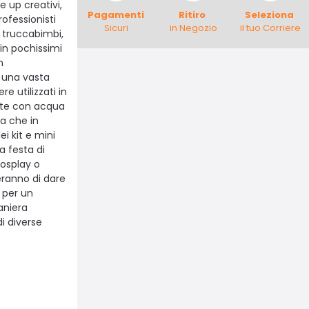
 up creativi,
Pagamenti
Ritiro
Seleziona
rofessionisti
Sicuri
in Negozio
il tuo Corriere
 truccabimbi,
 in pochissimi
n
d una vasta
re utilizzati in
ente con acqua
da che in
i kit e mini
a festa di
osplay o
eranno di dare
 per un
aniera
i diverse