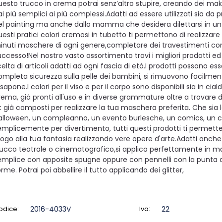
uesto trucco in crema potrai senz’altro stupire, creando dei make
ai più semplici ai più complessi.Adatti ad essere utilizzati sia da p
el painting ma anche dalla mamma che desidera dilettarsi in un
uesti pratici colori cremosi in tubetto ti permettono di realizzare
inuti maschere di ogni genere,completare dei travestimenti co
uccesso!Nel nostro vasto assortimento trovi i migliori prodotti e
elta di articoli adatti ad ogni fascia di età.I prodotti possono esse
ompleta sicurezza sulla pelle dei bambini, si rimuovono facilm
sapone.I colori per il viso e per il corpo sono disponibili sia in cial
rema, già pronti all'uso e in diverse grammature oltre a trovare de
it già composti per realizzare la tua maschera preferita. Che sia l
alloween, un compleanno, un evento burlesche, un comics, un c
emplicemente per divertimento, tutti questi prodotti ti permett
fogo alla tua fantasia realizzando vere opere d'arte.Adatti anche
rucco teatrale o cinematografico,si applica perfettamente in m
emplice con apposite spugne oppure con pennelli con la punta d
rme. Potrai poi abbellire il tutto applicando dei glitter,
odice:
2016-4033V
Iva:
22