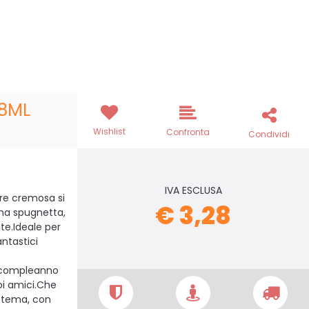
28ML
Wishlist
Confronta
Condividi
IVA ESCLUSA
ure cremosa si
€ 3,28
una spugnetta,
te.Ideale per
antastici
i compleanno
oi amici.Che
a tema, con