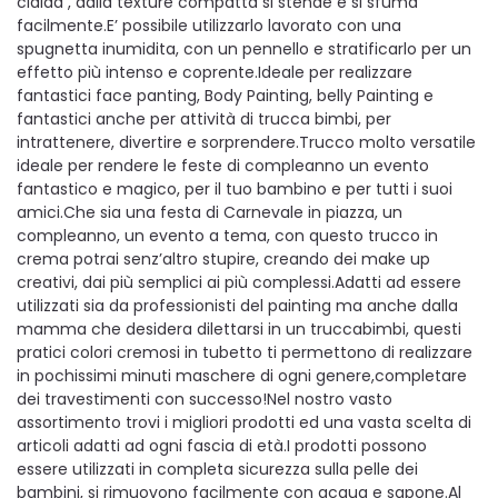
cialda , dalla texture compatta si stende e si sfuma
facilmente.E’ possibile utilizzarlo lavorato con una
spugnetta inumidita, con un pennello e stratificarlo per un
effetto più intenso e coprente.Ideale per realizzare
fantastici face panting, Body Painting, belly Painting e
fantastici anche per attività di trucca bimbi, per
intrattenere, divertire e sorprendere.Trucco molto versatile
ideale per rendere le feste di compleanno un evento
fantastico e magico, per il tuo bambino e per tutti i suoi
amici.Che sia una festa di Carnevale in piazza, un
compleanno, un evento a tema, con questo trucco in
crema potrai senz’altro stupire, creando dei make up
creativi, dai più semplici ai più complessi.Adatti ad essere
utilizzati sia da professionisti del painting ma anche dalla
mamma che desidera dilettarsi in un truccabimbi, questi
pratici colori cremosi in tubetto ti permettono di realizzare
in pochissimi minuti maschere di ogni genere,completare
dei travestimenti con successo!Nel nostro vasto
assortimento trovi i migliori prodotti ed una vasta scelta di
articoli adatti ad ogni fascia di età.I prodotti possono
essere utilizzati in completa sicurezza sulla pelle dei
bambini, si rimuovono facilmente con acqua e sapone.Al