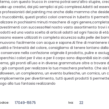
 tema, con questo trucco in crema potrai senz’altro stupire, cre
ake up creativi, dai più semplici ai più complessi.Adatti ad essere 
a professionisti del painting ma anche dalla mamma che desidera
n truccabimbi, questi pratici colori cremosi in tubetto ti permett
ealizzare in pochissimi minuti maschere di ogni genere,completa
ravestimenti con successo!Nel nostro vasto assortimento trovi i m
rodotti ed una vasta scelta di articoli adatti ad ogni fascia di età.
ossono essere utilizzati in completa sicurezza sulla pelle dei bamb
imuovono facilmente con acqua e sapone.Al fine di mantenere in
ualità e l’intensità del colore, consigliamo di tenere lontano dalla
i conservare nella confezione originale il prodotto, pulire e asciug
perchio.I colori per il viso e per il corpo sono disponibili sia in cia
rema, già pronti all'uso e in diverse grammature oltre a trovare de
it già composti per realizzare la tua maschera preferita. Che sia l
alloween, un compleanno, un evento burlesche, un comics, un c
emplicemente per divertimento, tutti questi prodotti ti permett
fogo alla tua fantasia realizzando
odice:
17049-15575
Iva:
22