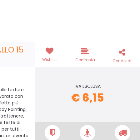
LLO 15
Wishlist
Confronta
Condividi
IVA ESCLUSA
alla texture
€ 6,15
avorato con
fetto più
ody Painting,
ntrattenere,
e feste di
er tutti i
no, un evento