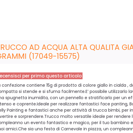
TRUCCO AD ACQUA ALTA QUALITA GIA
GRAMMI (17049-15575)
ecensisci per primo questo articolo
a confezione contiene 15g di prodotto di colore giallo in cialda , d
ompatta si stende e si sfuma facilmente.E’ possibile utilizzarlo l
na spugnetta inumidita, con un pennello e stratificarlo per un ef
ntenso e coprente.Ideale per realizzare fantastici face panting, B
elly Painting e fantastici anche per attività di trucca bimbi, per i
ivertire e sorprendere.Trucco molto versatile ideale per rendere l
ompleanno un evento fantastico e magico, per il tuo bambino e p
uoi amici.Che sia una festa di Carnevale in piazza, un complean