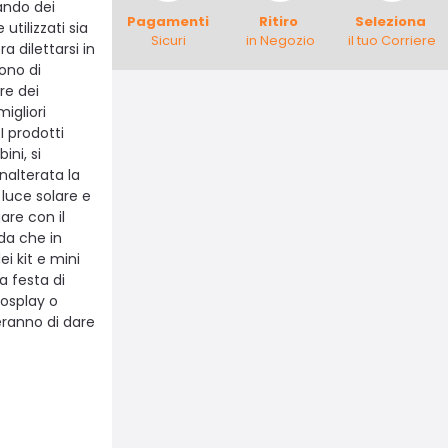
ando dei
Pagamenti
Ritiro
Seleziona
utilizzati sia
Sicuri
in Negozio
il tuo Corriere
 dilettarsi in
ono di
re dei
igliori
I prodotti
ini, si
alterata la
 luce solare e
are con il
lda che in
i kit e mini
a festa di
osplay o
eranno di dare