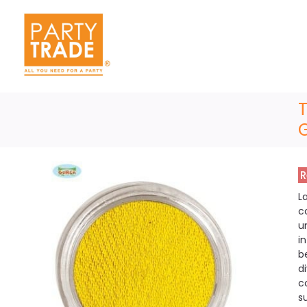
R
L
c
u
i
b
d
c
s