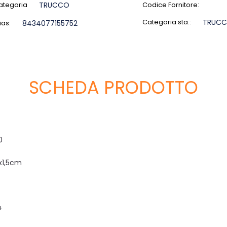
ategoria
TRUCCO
Codice Fornitore:
Categoria sta.:
TRUC
ias:
8434077155752
SCHEDA PRODOTTO
0
x1,5cm
+