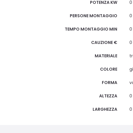
POTENZA KW
0
PERSONE MONTAGGIO
0
TEMPO MONTAGGIO MIN
0
CAUZIONE €
0
MATERIALE
t
COLORE
gi
FORMA
v
ALTEZZA
0
LARGHEZZA
0