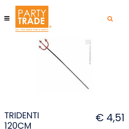
Open menu
TRIDENTI
€ 4,51
120CM