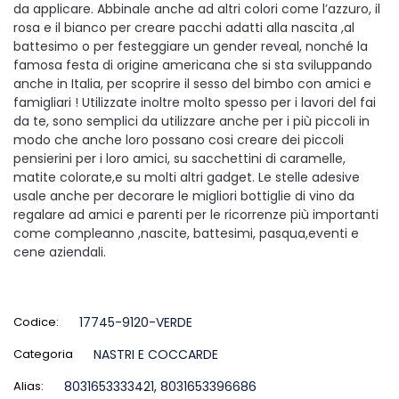
da applicare. Abbinale anche ad altri colori come l’azzuro, il
rosa e il bianco per creare pacchi adatti alla nascita ,al
battesimo o per festeggiare un gender reveal, nonché la
famosa festa di origine americana che si sta sviluppando
anche in Italia, per scoprire il sesso del bimbo con amici e
famigliari ! Utilizzate inoltre molto spesso per i lavori del fai
da te, sono semplici da utilizzare anche per i più piccoli in
modo che anche loro possano cosi creare dei piccoli
pensierini per i loro amici, su sacchettini di caramelle,
matite colorate,e su molti altri gadget. Le stelle adesive
usale anche per decorare le migliori bottiglie di vino da
regalare ad amici e parenti per le ricorrenze più importanti
come compleanno ,nascite, battesimi, pasqua,eventi e
cene aziendali.
Codice:
17745-9120-VERDE
Categoria
NASTRI E COCCARDE
Alias:
8031653333421, 8031653396686