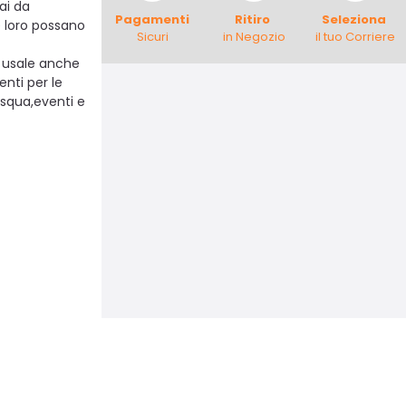
fai da
Pagamenti
Ritiro
Seleziona
e loro possano
Sicuri
in Negozio
il tuo Corriere
e usale anche
enti per le
squa,eventi e