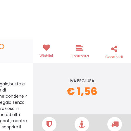
RO
Wishlist
Confronta
Condividi
IVA ESCLUSA
egalo,buste e
€ 1,56
a di
one contiene 4
 regalo senza
razioso in
e ad altri
leganti,mentre
 scoprire il