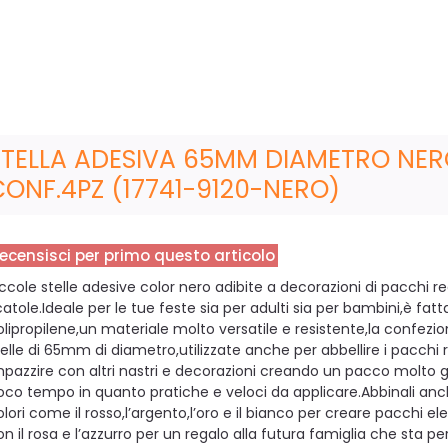
STELLA ADESIVA 65MM DIAMETRO NE
CONF.4PZ (17741-9120-NERO)
ecensisci per primo questo articolo
iccole stelle adesive color nero adibite a decorazioni di pacchi r
catole.Ideale per le tue feste sia per adulti sia per bambini,è fatt
olipropilene,un materiale molto versatile e resistente,la confezi
telle di 65mm di diametro,utilizzate anche per abbellire i pacchi
mpazzire con altri nastri e decorazioni creando un pacco molto g
oco tempo in quanto pratiche e veloci da applicare.Abbinali anch
olori come il rosso,l’argento,l’oro e il bianco per creare pacchi e
n il rosa e l’azzurro per un regalo alla futura famiglia che sta per