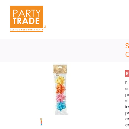
R
P
s
p
s
i
p
c
co