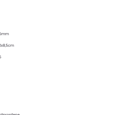
5mm
2x8,5cm
5
olipropilene