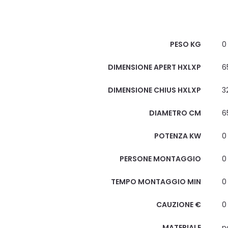
Scheda Tecnica
PESO KG
0
DIMENSIONE APERT HXLXP
6
DIMENSIONE CHIUS HXLXP
3
DIAMETRO CM
6
POTENZA KW
0
PERSONE MONTAGGIO
0
TEMPO MONTAGGIO MIN
0
CAUZIONE €
0
MATERIALE
p