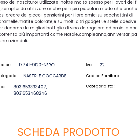
sso del nascituro! Utilizzate inoltre molto spesso per i lavori del 
e,semplici da utilizzare anche per i più piccoli in modo che anch
si creare dei piccoli pensierini per i loro amici,su sacchettini di
aramelle,matite colorate,e su molti altri gadget.Le stelle adesiv
er decorare le migliori bottiglie di vino da regalare ad amici e par
icorrenza più importanti come Natale,compleanno,anniversari,pa
ene aziendali.
odice:
17741-9120-NERO
Iva:
22
ategoria
NASTRI E COCCARDE
Codice Fornitore:
Categoria sta.:
ias:
8031653333407,
8031653468246
SCHEDA PRODOTTO