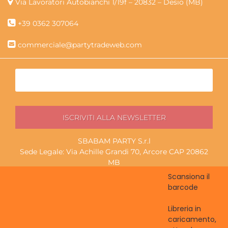
Via Lavoratori Autobianchi 1/19f – 20832 – Desio (MB)
+39 0362 307064
commerciale@partytradeweb.com
SBABAM PARTY S.r.l
Sede Legale: Via Achille Grandi 70, Arcore CAP 20862
MB
P.I./C.F. 13852130965
Scansiona il
Magazzino ritiro: Via Lavoratori Autobianchi 1/19f, Desio
barcode
CAP 20832 MB
Libreria in
caricamento,