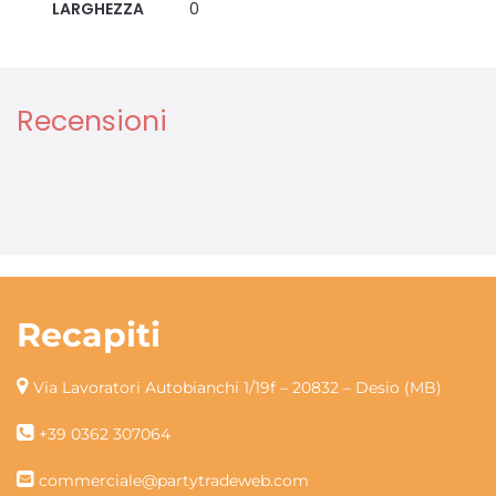
LARGHEZZA
0
Recensioni
Recapiti
Via Lavoratori Autobianchi 1/19f – 20832 – Desio (MB)
+39 0362 307064
commerciale@partytradeweb.com