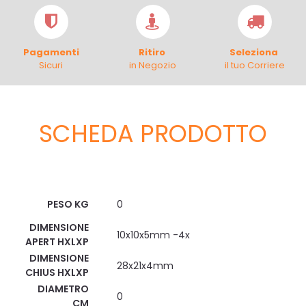
Pagamenti
Ritiro
Seleziona
Sicuri
in Negozio
il tuo Corriere
SCHEDA PRODOTTO
Scheda Tecnica
PESO KG
0
DIMENSIONE
10x10x5mm -4x
APERT HXLXP
DIMENSIONE
28x21x4mm
CHIUS HXLXP
DIAMETRO
0
CM