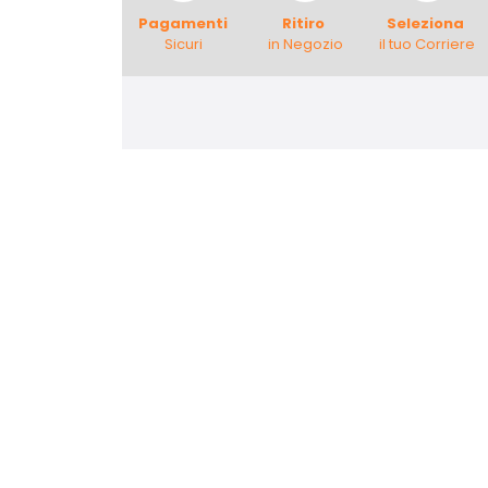
Pagamenti
Ritiro
Seleziona
Sicuri
in Negozio
il tuo Corriere