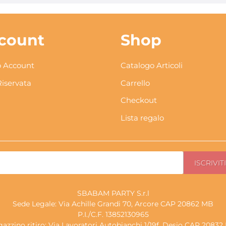
count
Shop
 Account
Catalogo Articoli
Riservata
Carrello
Checkout
Lista regalo
SBABAM PARTY S.r.l
Sede Legale: Via Achille Grandi 70, Arcore CAP 20862 MB
P.I./C.F. 13852130965
azzino ritiro: Via Lavoratori Autobianchi 1/19f, Desio CAP 2083