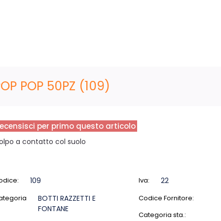
POP POP 50PZ (109)
ecensisci per primo questo articolo
olpo a contatto col suolo
odice:
109
Iva:
22
ategoria
BOTTI RAZZETTI E
Codice Fornitore:
FONTANE
Categoria sta.: