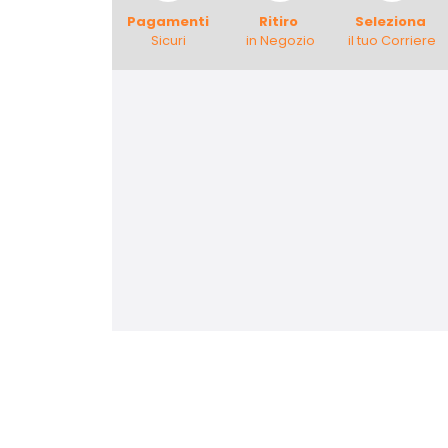
Pagamenti
Ritiro
Seleziona
Sicuri
in Negozio
il tuo Corriere