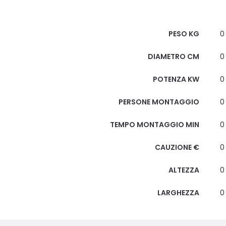
Scheda Tecnica
PESO KG
0
DIAMETRO CM
0
POTENZA KW
0
PERSONE MONTAGGIO
0
TEMPO MONTAGGIO MIN
0
CAUZIONE €
0
ALTEZZA
0
LARGHEZZA
0