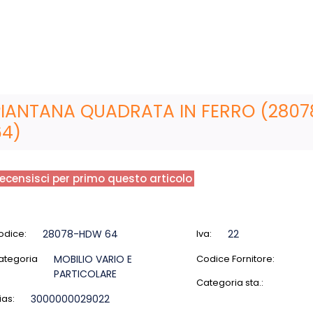
PIANTANA QUADRATA IN FERRO (280
64)
ecensisci per primo questo articolo
odice:
28078-HDW 64
Iva:
22
ategoria
MOBILIO VARIO E
Codice Fornitore:
PARTICOLARE
Categoria sta.:
ias:
3000000029022