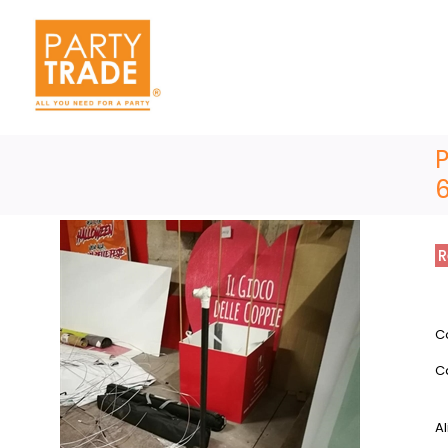
R
C
C
Al