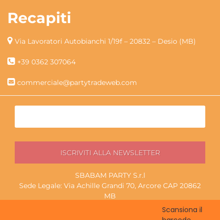
Recapiti
Via Lavoratori Autobianchi 1/19f – 20832 – Desio (MB)
+39 0362 307064
commerciale@partytradeweb.com
SBABAM PARTY S.r.l
Sede Legale: Via Achille Grandi 70, Arcore CAP 20862
MB
P.I./C.F. 13852130965
Scansiona il
Magazzino ritiro: Via Lavoratori Autobianchi 1/19f, Desio