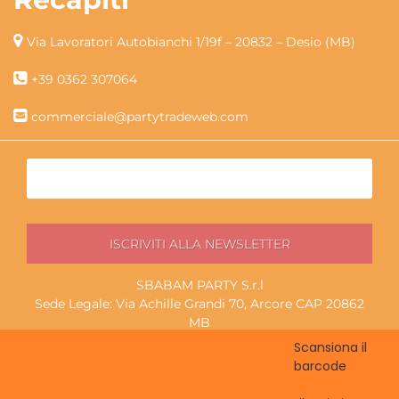
Via Lavoratori Autobianchi 1/19f – 20832 – Desio (MB)
+39 0362 307064
commerciale@partytradeweb.com
SBABAM PARTY S.r.l
Sede Legale: Via Achille Grandi 70, Arcore CAP 20862
MB
P.I./C.F. 13852130965
Scansiona il
Magazzino ritiro: Via Lavoratori Autobianchi 1/19f, Desio
barcode
CAP 20832 MB