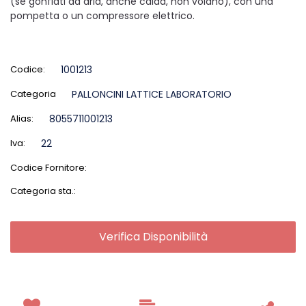
(se gonfiati ad aria, anche calda, non volano), con una
pompetta o un compressore elettrico.
Codice:
1001213
Categoria
PALLONCINI LATTICE LABORATORIO
Alias:
8055711001213
Iva:
22
Codice Fornitore:
Categoria sta.:
Verifica Disponibilità