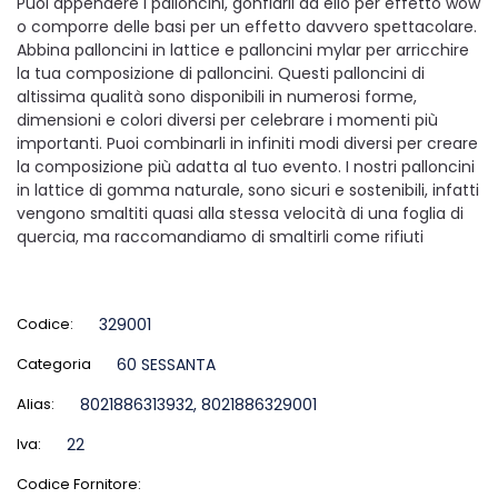
Puoi appendere i palloncini, gonfiarli ad elio per effetto wow
o comporre delle basi per un effetto davvero spettacolare.
Abbina palloncini in lattice e palloncini mylar per arricchire
la tua composizione di palloncini. Questi palloncini di
altissima qualità sono disponibili in numerosi forme,
dimensioni e colori diversi per celebrare i momenti più
importanti. Puoi combinarli in infiniti modi diversi per creare
la composizione più adatta al tuo evento. I nostri palloncini
in lattice di gomma naturale, sono sicuri e sostenibili, infatti
vengono smaltiti quasi alla stessa velocità di una foglia di
quercia, ma raccomandiamo di smaltirli come rifiuti
Codice:
329001
Categoria
60 SESSANTA
Alias:
8021886313932, 8021886329001
Iva:
22
Codice Fornitore: