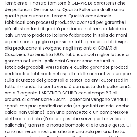
l’ambiente. Il nostro fornitore è GEMAR. Le caratteristiche
dei palloncini Gemar sono: Qualità Palloncini di altissima
qualità per durare nel tempo. Qualità eccezionale
fabbricati con processi produttivi avanzati per garantire i
più alti standard di qualità per durare nel tempo. Made in
Italy un vero prodotto italiano fabbricato in Italia da mani
esperte con orgoglio e passione tutti i processi dal design
alla produzione si svolgono negli impianti di GEMAR di
Casalvieri. Sostenibilità 100% fabbricati col miglior lattice di
gomma naturale i palloncini Gemar sono naturali e
fotobiodegradabili. Prestazioni e qualità garantite prodotti
certificati e fabbricati nel rispetto delle normative europee
sulla sicurezza dei giocattoli e testati da enti autorizzati in
tutto il mondo. La confezione è composta da 5 palloncini 2
oro e 2 argento 1 ARGENTO SCURO con stampa 60 all
around, di dimensione 33cm. I palloncini vengono venduti
sgonfi, ma puoi gonfiarli ad aria (se gonfiati ad aria, anche
calda, non volano), con una pompetta o un compressore
elettrico o ad elio (l’elio è il gas che serve per far volare i
palloncini) tramite la nostra bombola di elio usa e getta. Ci
sono numerosi modi per allestire una sala per una festa.