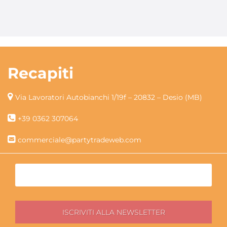
Recapiti
Via Lavoratori Autobianchi 1/19f – 20832 – Desio (MB)
+39 0362 307064
commerciale@partytradeweb.com