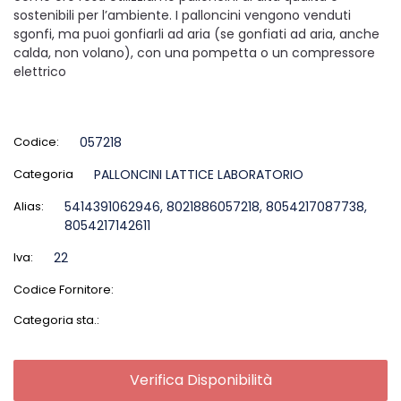
sostenibili per l’ambiente. I palloncini vengono venduti
sgonfi, ma puoi gonfiarli ad aria (se gonfiati ad aria, anche
calda, non volano), con una pompetta o un compressore
elettrico
Codice:
057218
Categoria
PALLONCINI LATTICE LABORATORIO
Alias:
5414391062946, 8021886057218, 8054217087738,
8054217142611
Iva:
22
Codice Fornitore:
Categoria sta.:
Verifica Disponibilità