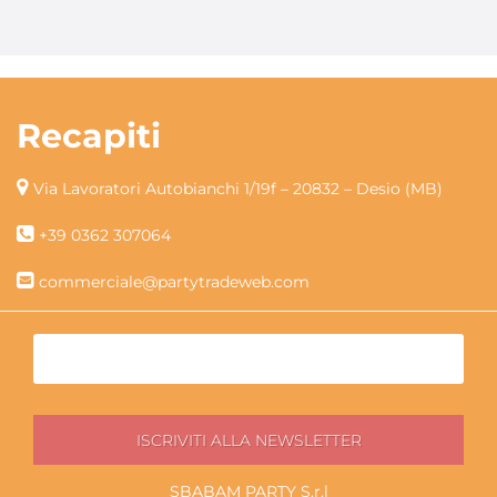
Recapiti
Via Lavoratori Autobianchi 1/19f – 20832 – Desio (MB)
+39 0362 307064
commerciale@partytradeweb.com
SBABAM PARTY S.r.l