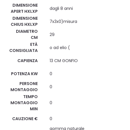
DIMENSIONE
dagli 8 anni
APERT HXLXP
DIMENSIONE
7x3x0)misura
CHIUS HXLXP
DIAMETRO
29
CM
ETÀ
o ad elio (
CONSIGLIATA
CAPIENZA
13 CM GONFIO
POTENZA KW
0
PERSONE
0
MONTAGGIO
TEMPO
MONTAGGIO
0
MIN
CAUZIONE €
0
gomma naturale