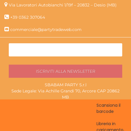
Via Lavoratori Autobianchi 1/19f – 20832 – Desio (MB)
+39 0362 307064
commerciale@partytradeweb.com
SBABAM PARTY S.r.l
Sede Legale: Via Achille Grandi 70, Arcore CAP 20862
MB
P.I./C.F. 13852130965
Scansiona il
Magazzino ritiro: Via Lavoratori Autobianchi 1/19f, Desio
barcode
CAP 20832 MB
Libreria in
caricamento,