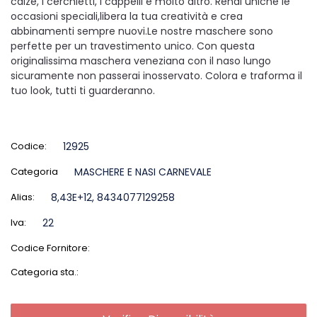
calze, i cerchietti, i cappelli e molto altro. Rendi uniche le
occasioni speciali,libera la tua creatività e crea
abbinamenti sempre nuovi.Le nostre maschere sono
perfette per un travestimento unico. Con questa
originalissima maschera veneziana con il naso lungo
sicuramente non passerai inosservato. Colora e traforma il
tuo look, tutti ti guarderanno.
Codice:
12925
Categoria
MASCHERE E NASI CARNEVALE
Alias:
8,43E+12, 8434077129258
Iva:
22
Codice Fornitore:
Categoria sta.: