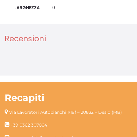
LARGHEZZA
0
Recensioni
Recapiti
Via Lavoratori Autobianchi 1/19f – 20832 – Desio (MB)
+39 0362 307064