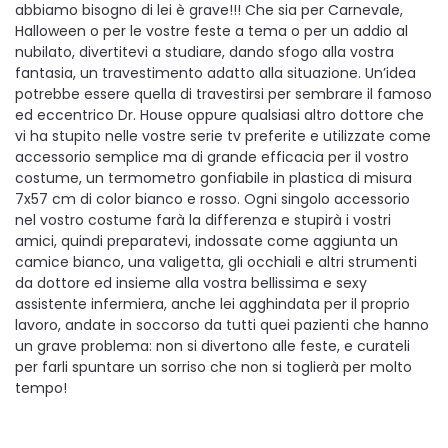
abbiamo bisogno di lei è grave!!! Che sia per Carnevale,
Halloween o per le vostre feste a tema o per un addio al
nubilato, divertitevi a studiare, dando sfogo alla vostra
fantasia, un travestimento adatto alla situazione. Un’idea
potrebbe essere quella di travestirsi per sembrare il famoso
ed eccentrico Dr. House oppure qualsiasi altro dottore che
vi ha stupito nelle vostre serie tv preferite e utilizzate come
accessorio semplice ma di grande efficacia per il vostro
costume, un termometro gonfiabile in plastica di misura
7x57 cm di color bianco e rosso. Ogni singolo accessorio
nel vostro costume farà la differenza e stupirà i vostri
amici, quindi preparatevi, indossate come aggiunta un
camice bianco, una valigetta, gli occhiali e altri strumenti
da dottore ed insieme alla vostra bellissima e sexy
assistente infermiera, anche lei agghindata per il proprio
lavoro, andate in soccorso da tutti quei pazienti che hanno
un grave problema: non si divertono alle feste, e curateli
per farli spuntare un sorriso che non si toglierà per molto
tempo!