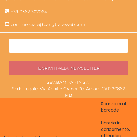
+39 0362 307064
commerciale@partytradeweb.com
SBABAM PARTY S.r.l
Sede Legale: Via Achille Grandi 70, Arcore CAP 20862
MB
P.I./C.F. 13852130965
Scansiona il
Magazzino ritiro: Via Lavoratori Autobianchi 1/19f, Desio
barcode
CAP 20832 MB
Libreria in
caricamento,
attendere...