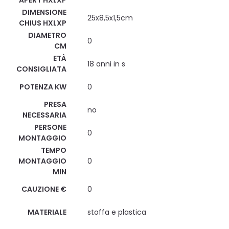
DIMENSIONE
25x8,5x1,5cm
CHIUS HXLXP
DIAMETRO
0
CM
ETÀ
18 anni in s
CONSIGLIATA
POTENZA KW
0
PRESA
no
NECESSARIA
PERSONE
0
MONTAGGIO
TEMPO
MONTAGGIO
0
MIN
CAUZIONE €
0
MATERIALE
stoffa e plastica