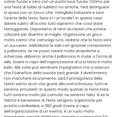
colore fucsia e nero con un punto luce fucsia. Ottimo per
una festa di addio al nubilato tra amiche, farà distinguere
la sposa con un tocco chic. Fategliela indossare e sarà
l'anima delle festa. Siete in i un locale? In questo caso
darete subito all'occhio tutti sapranno che cosa state
festeggiando. Disponiamo di tanti accessori che potete
utilizzare per divertirvi al meglio. Organizzate un gioco
molto carino che coinvolga tutti, vedrete che la festa sarà
un successo. Addobbate la sala con graziose composizioni
a palloncino, se ne posso creare molte simpatiche e
scherzose, abbiamo anche il palloncino in mylar a forma di
willy. Essere a capo dell'organizzazione di una festa è molto
bello. Alle volte può sembrare impegnativo ma vi assicuro
che il beneficio della riuscita sarà grande. Il divertimento
non mancherà sicuramente, sarà il protagonista della
festa! siamo sicuri che grazie alla vostra bravura, tutti ne
saranno entusiasti. In questo modo quando la festa inizia,
tutti saranno molto più coinvolti, ne saranno felici. Si sa la
felicità è benessere, le feste vengono organizzate per
poterla condividere, a 360 gradi. Essere a capo
dell’organizzazione di un evento, è un ruolo molto
importante, perchè dobbiamo pensare a come poter far