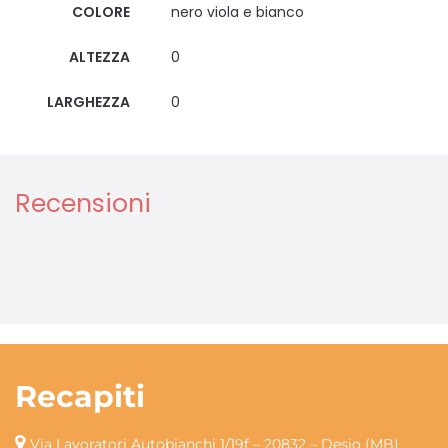
COLORE
nero viola e bianco
ALTEZZA
0
LARGHEZZA
0
Recensioni
Recapiti
Via Lavoratori Autobianchi 1/19f – 20832 – Desio (MB)