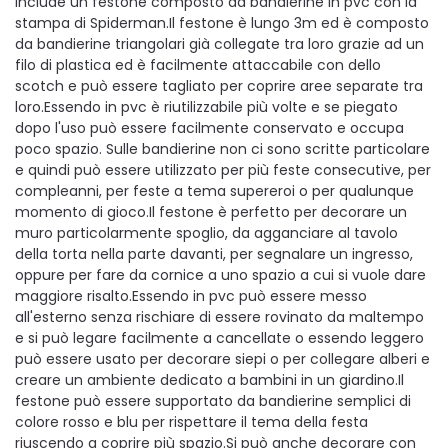
include un festone composto da bandierine in pvc con la
stampa di Spiderman.Il festone è lungo 3m ed è composto
da bandierine triangolari già collegate tra loro grazie ad un
filo di plastica ed è facilmente attaccabile con dello
scotch e può essere tagliato per coprire aree separate tra
loro.Essendo in pvc è riutilizzabile più volte e se piegato
dopo l'uso può essere facilmente conservato e occupa
poco spazio. Sulle bandierine non ci sono scritte particolare
e quindi può essere utilizzato per più feste consecutive, per
compleanni, per feste a tema supereroi o per qualunque
momento di gioco.Il festone è perfetto per decorare un
muro particolarmente spoglio, da agganciare al tavolo
della torta nella parte davanti, per segnalare un ingresso,
oppure per fare da cornice a uno spazio a cui si vuole dare
maggiore risalto.Essendo in pvc può essere messo
all'esterno senza rischiare di essere rovinato da maltempo
e si può legare facilmente a cancellate o essendo leggero
può essere usato per decorare siepi o per collegare alberi e
creare un ambiente dedicato a bambini in un giardino.Il
festone può essere supportato da bandierine semplici di
colore rosso e blu per rispettare il tema della festa
riuscendo a coprire più spazio.Si può anche decorare con