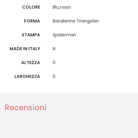
COLORE
Blu,rosso
FORMA
Bandierine Triangolari
STAMPA
Spiderman
MADE IN ITALY
N
ALTEZZA
0
LARGHEZZA
0
Recensioni