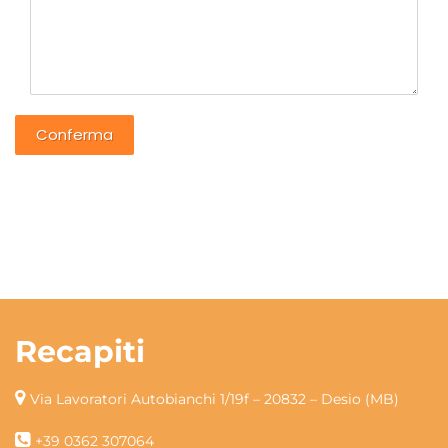
Recapiti
Via Lavoratori Autobianchi 1/19f – 20832 – Desio (MB)
+39 0362 307064