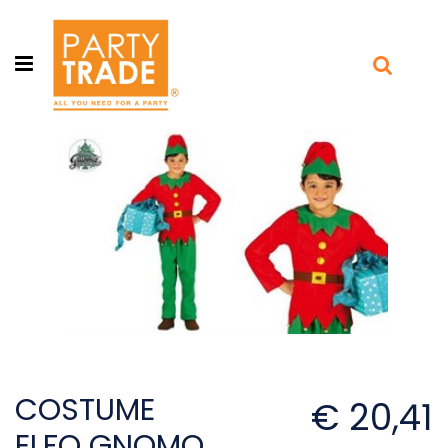
Open menu
COSTUME
€ 20,41
ELFO GNOMO