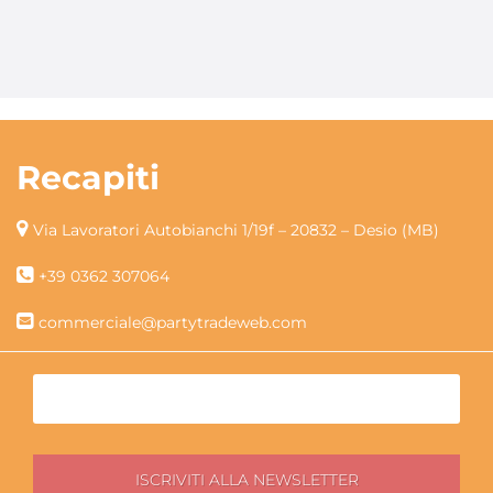
Recapiti
Via Lavoratori Autobianchi 1/19f – 20832 – Desio (MB)
+39 0362 307064
commerciale@partytradeweb.com