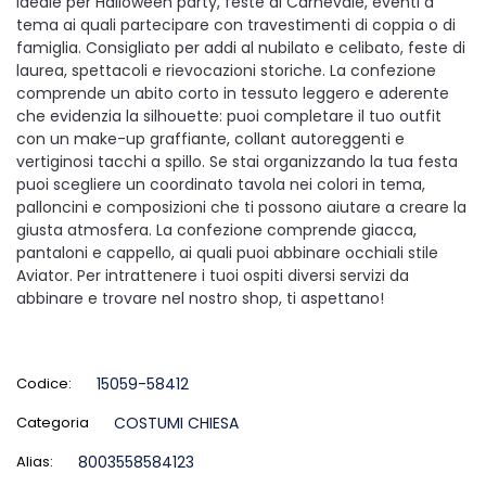
ideale per Halloween party, feste di Carnevale, eventi a
tema ai quali partecipare con travestimenti di coppia o di
famiglia. Consigliato per addi al nubilato e celibato, feste di
laurea, spettacoli e rievocazioni storiche. La confezione
comprende un abito corto in tessuto leggero e aderente
che evidenzia la silhouette: puoi completare il tuo outfit
con un make-up graffiante, collant autoreggenti e
vertiginosi tacchi a spillo. Se stai organizzando la tua festa
puoi scegliere un coordinato tavola nei colori in tema,
palloncini e composizioni che ti possono aiutare a creare la
giusta atmosfera. La confezione comprende giacca,
pantaloni e cappello, ai quali puoi abbinare occhiali stile
Aviator. Per intrattenere i tuoi ospiti diversi servizi da
abbinare e trovare nel nostro shop, ti aspettano!
Codice:
15059-58412
Categoria
COSTUMI CHIESA
Alias:
8003558584123