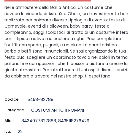
Nelle atmosfere della Gallia Antica, un costume che
rievoca le vicende di AsteriX e Obelix, un travestimento ben
realizzato per animare diverse tipologie di evento: feste di
Carnevale, eventi di Halloween, baby party, feste di
compleanno, saggi scolastici. Si tratta di un costume intero
con il tipico motivo multicolore a righe. Puoi completare
l'outfit con spade, pugnali, e un elmetto caratteristico.
Barba o baffi sono irrinunciabili. Se stai organizzando la tua
festa puoi scegliere un coordinato tavola nei colori in tema,
palloncini e composizioni che ti possono aiutare a creare la
giusta atmosfera. Per intrattenere i tuoi ospiti diversi servizi
da abbinare e trovare nel nostro shop, ti aspettano!
Codice:
15458-82788
Categoria
COSTUMI ANTICHI ROMANI
Alias:
8434077827888, 8435118276429
Iva:
22