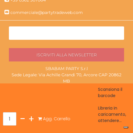
commerciale@partytradeweb.com
SBABAM PARTY S.r.l
Sede Legale: Via Achille Grandi 70, Arcore CAP 20862
MB
P.I./C.F. 13852130965
Scansiona il
Magazzino ritiro: Via Lavoratori Autobianchi 1/19f, Desio
barcode
CAP 20832 MB
Libreria in
caricamento,
Quantità
Agg. Carrello
attendere...
Powered by
Passepartout