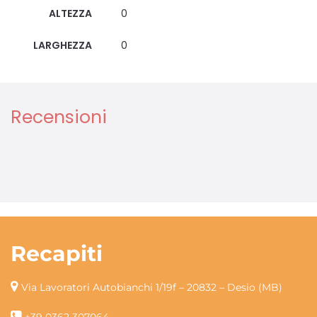
ALTEZZA
0
LARGHEZZA
0
Recensioni
Recapiti
Via Lavoratori Autobianchi 1/19f – 20832 – Desio (MB)
+39 0362 307064