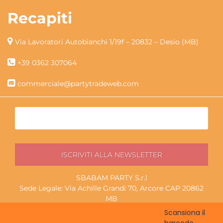
Recapiti
Via Lavoratori Autobianchi 1/19f – 20832 – Desio (MB)
+39 0362 307064
commerciale@partytradeweb.com
SBABAM PARTY S.r.l
Sede Legale: Via Achille Grandi 70, Arcore CAP 20862
MB
P.I./C.F. 13852130965
Scansiona il
Magazzino ritiro: Via Lavoratori Autobianchi 1/19f, Desio