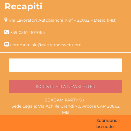
Recapiti
Via Lavoratori Autobianchi 1/19f – 20832 – Desio (MB)
+39 0362 307064
commerciale@partytradeweb.com
SBABAM PARTY S.r.l
Sede Legale: Via Achille Grandi 70, Arcore CAP 20862
MB
P.I./C.F. 13852130965
Scansiona il
Magazzino ritiro: Via Lavoratori Autobianchi 1/19f, Desio
barcode
CAP 20832 MB