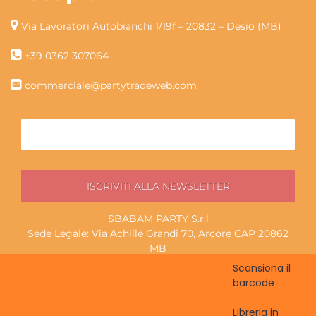
Via Lavoratori Autobianchi 1/19f – 20832 – Desio (MB)
+39 0362 307064
commerciale@partytradeweb.com
SBABAM PARTY S.r.l
Sede Legale: Via Achille Grandi 70, Arcore CAP 20862
MB
P.I./C.F. 13852130965
Scansiona il
Magazzino ritiro: Via Lavoratori Autobianchi 1/19f, Desio
barcode
CAP 20832 MB
Libreria in