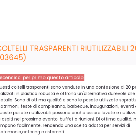
OLTELLI TRASPARENTI RIUTILIZZABILI 
(03645)
ecensisci per primo questo articolo
uesti coltelli trasparenti sono vendute in una confezione di 20 p
ealizzati in plastica robusta e offrono un'alternativa durevole alle
etallo. Sono di ottima qualità e sono le posate utilizzate sopratt
atrimoni, feste di compleanno, barbecue, inaugurazioni, eventi a
ueste posate riutilizzabili possono anche essere lavate e riutilizza
i ospiti nel prossimo evento, buffet o riunioni. Di ottima qualità, 
ompono facilmente, rendendo una scelta adatta per servizi di
atrimonio,catering e ristoranti.