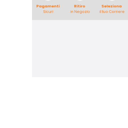
Pagamenti
Ritiro
Seleziona
Sicuri
in Negozio
il tuo Corriere