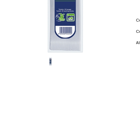
C
C
Al
Scheda Tecnica