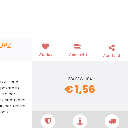
20PZ
Wishlist
Confronta
Condividi
IVA ESCLUSA
ezzi. Sono
€ 1,56
 posate in
utto per
ziendali ecc.
ti per servire
non si