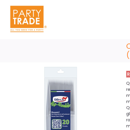
C
R
Q
r
m
m
Q
gl
r
m