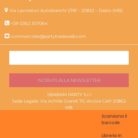
Via Lavoratori Autobianchi 1/19f – 20832 – Desio (MB)
+39 0362 307064
commerciale@partytradeweb.com
SBABAM PARTY S.r.l
Sede Legale: Via Achille Grandi 70, Arcore CAP 20862
MB
P.I./C.F. 13852130965
Scansiona il
Magazzino ritiro: Via Lavoratori Autobianchi 1/19f, Desio
barcode
CAP 20832 MB
Libreria in