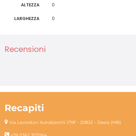
ALTEZZA
0
LARGHEZZA
0
Recensioni
Recapiti
Via Lavoratori Autobianchi 1/19f – 20832 – Desio (MB)
+39 0362 307064