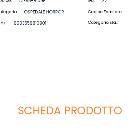
odice:
12795-8109F
Iva:
22
ategoria
OSPEDALE HORROR
Codice Fornitore:
Categoria sta.:
ias:
8003558810901
SCHEDA PRODOTTO