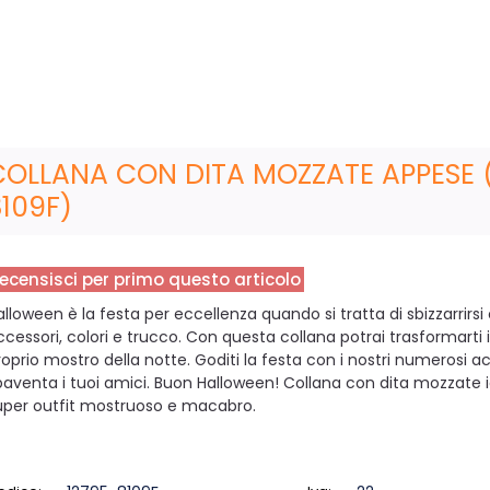
COLLANA CON DITA MOZZATE APPESE 
8109F)
ecensisci per primo questo articolo
alloween è la festa per eccellenza quando si tratta di sbizzarrirsi
ccessori, colori e trucco. Con questa collana potrai trasformarti 
roprio mostro della notte. Goditi la festa con i nostri numerosi a
paventa i tuoi amici. Buon Halloween! Collana con dita mozzate 
uper outfit mostruoso e macabro.