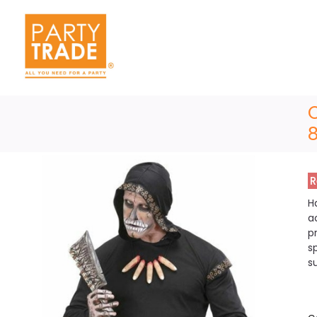
R
H
a
p
s
s