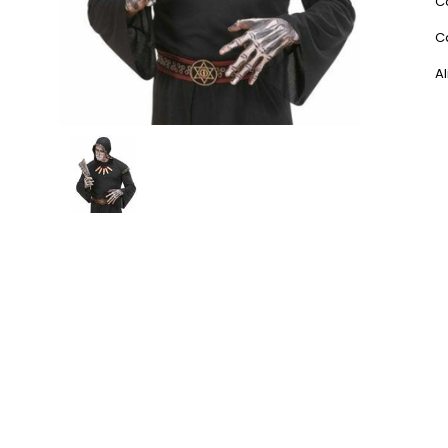
C
C
Al
Scheda Tecnica