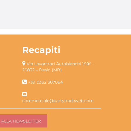
Recapiti
Via Lavoratori Autobianchi 1/19f –
20832 – Desio (MB)
+39 0362 307064
commerciale@partytradeweb.com