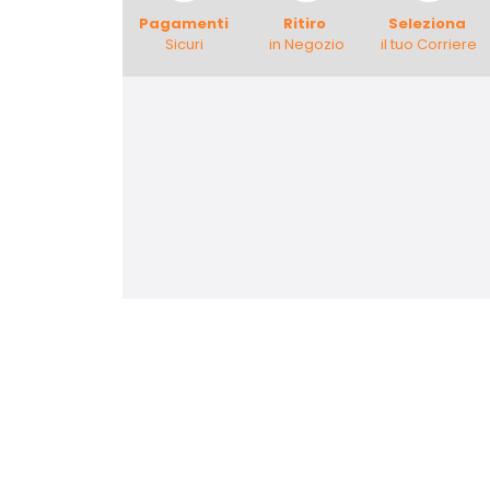
Pagamenti
Ritiro
Seleziona
Sicuri
in Negozio
il tuo Corriere