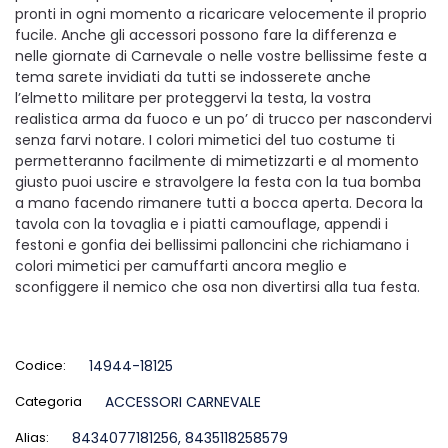
pronti in ogni momento a ricaricare velocemente il proprio
fucile. Anche gli accessori possono fare la differenza e
nelle giornate di Carnevale o nelle vostre bellissime feste a
tema sarete invidiati da tutti se indosserete anche
l’elmetto militare per proteggervi la testa, la vostra
realistica arma da fuoco e un po’ di trucco per nascondervi
senza farvi notare. I colori mimetici del tuo costume ti
permetteranno facilmente di mimetizzarti e al momento
giusto puoi uscire e stravolgere la festa con la tua bomba
a mano facendo rimanere tutti a bocca aperta. Decora la
tavola con la tovaglia e i piatti camouflage, appendi i
festoni e gonfia dei bellissimi palloncini che richiamano i
colori mimetici per camuffarti ancora meglio e
sconfiggere il nemico che osa non divertirsi alla tua festa.
Codice:
14944-18125
Categoria
ACCESSORI CARNEVALE
Alias:
8434077181256, 8435118258579