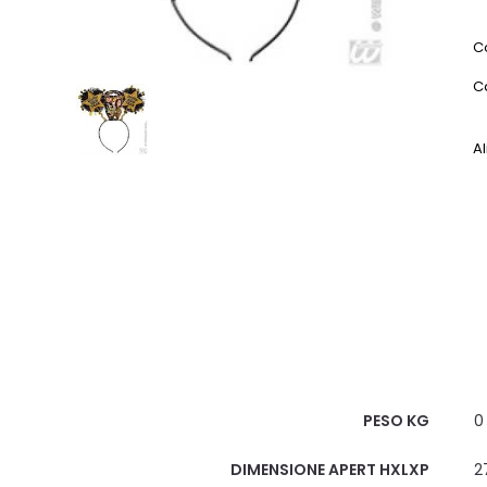
C
C
Al
Scheda Tecnica
PESO KG
0
DIMENSIONE APERT HXLXP
2