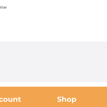
itter
count
Shop