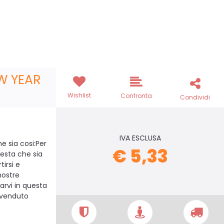
W YEAR
Wishlist
Confronta
Condividi
IVA ESCLUSA
e sia cosi:Per
€ 5,33
festa che sia
irsi e
nostre
arvi in questa
, venduto