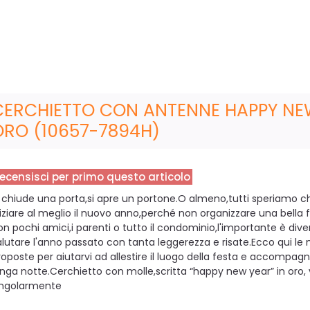
CERCHIETTO CON ANTENNE HAPPY NE
ORO (10657-7894H)
ecensisci per primo questo articolo
i chiude una porta,si apre un portone.O almeno,tutti speriamo ch
niziare al meglio il nuovo anno,perché non organizzare una bella 
on pochi amici,i parenti o tutto il condominio,l'importante è divert
alutare l'anno passato con tanta leggerezza e risate.Ecco qui le 
roposte per aiutarvi ad allestire il luogo della festa e accompagn
unga notte.Cerchietto con molle,scritta “happy new year” in oro
ingolarmente