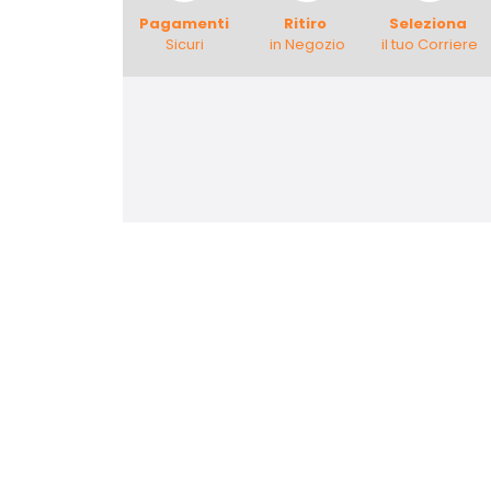
Pagamenti
Ritiro
Seleziona
Sicuri
in Negozio
il tuo Corriere