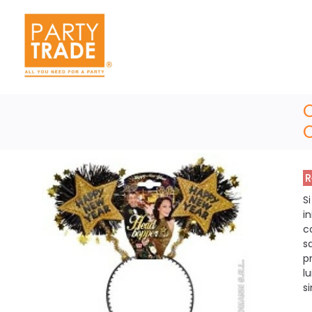
R
S
i
c
s
p
l
s