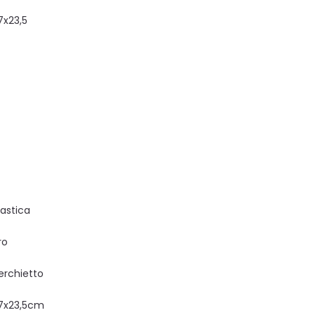
7x23,5
lastica
ro
erchietto
7x23,5cm