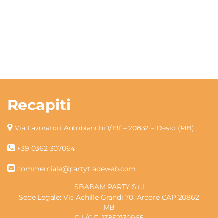
Recapiti
Via Lavoratori Autobianchi 1/19f – 20832 – Desio (MB)
+39 0362 307064
commerciale@partytradeweb.com
SBABAM PARTY S.r.l
Sede Legale: Via Achille Grandi 70, Arcore CAP 20862
MB
P.I./C.F. 13852130965