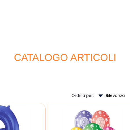
CATALOGO ARTICOLI
Ordina per: