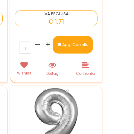
IVA ESCLUSA
€ 1,71
Quantità
Agg. Carrello
Wishlist
a
Dettagli
Confronta