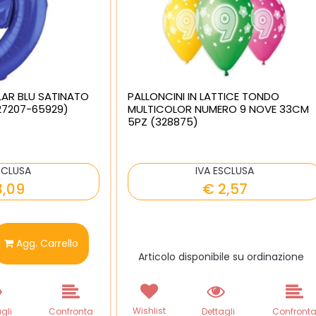
LAR BLU SATINATO
PALLONCINI IN LATTICE TONDO
27207-65929)
MULTICOLOR NUMERO 9 NOVE 33CM
5PZ (328875)
SCLUSA
IVA ESCLUSA
3,09
€ 2,57
ntità
Agg. Carrello
Articolo disponibile su ordinazione
Wishlist
gli
Confronta
Dettagli
Confront