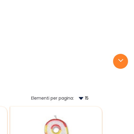
Elementi per pagina: