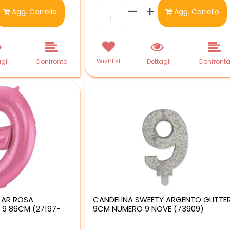
ntità
Quantità
Agg. Carrello
Agg. Carrello
Wishlist
gli
Confronta
Dettagli
Confront
LAR ROSA
CANDELINA SWEETY ARGENTO GLITTE
9 86CM (27197-
9CM NUMERO 9 NOVE (73909)