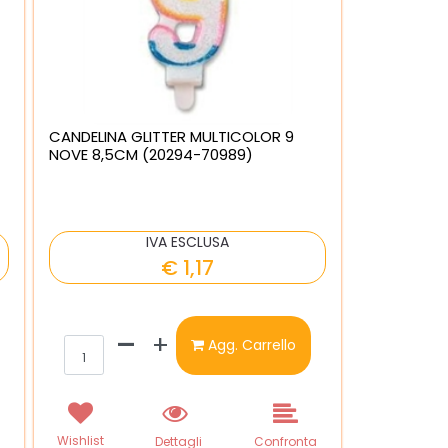
CANDELINA GLITTER MULTICOLOR 9
NOVE 8,5CM (20294-70989)
IVA ESCLUSA
€ 1,17
Quantità
Agg. Carrello
Wishlist
a
Dettagli
Confronta