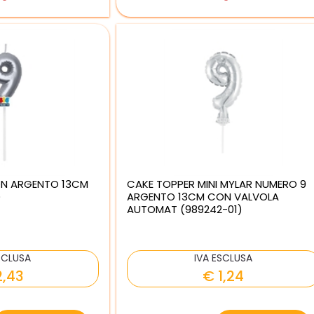
ON ARGENTO 13CM
CAKE TOPPER MINI MYLAR NUMERO 9
)
ARGENTO 13CM CON VALVOLA
AUTOMAT (989242-01)
SCLUSA
IVA ESCLUSA
2,43
€ 1,24