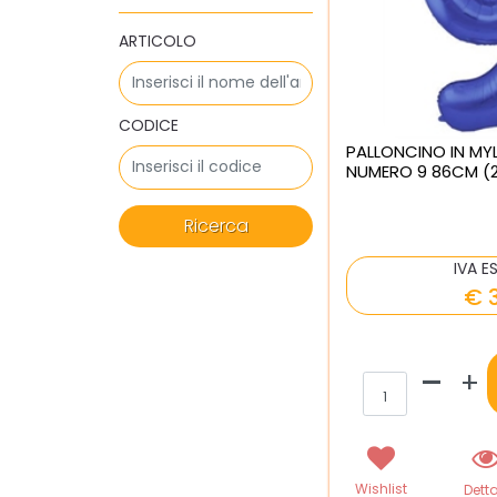
ARTICOLO
CODICE
PALLONCINO IN MY
NUMERO 9 86CM (
IVA E
€ 
Qua
Wishlist
Detta