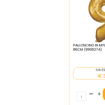
PALLONCINO IN MY
86CM (9906274)
IVA E
€ 
Qua