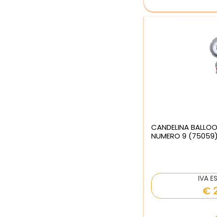
CANDELINA BALLO
NUMERO 9 (75059
IVA E
€ 