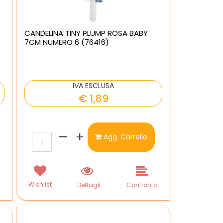
CANDELINA TINY PLUMP ROSA BABY
7CM NUMERO 6 (76416)
IVA ESCLUSA
€ 1,89
Quantità
Agg. Carrello
Wishlist
a
Dettagli
Confronta