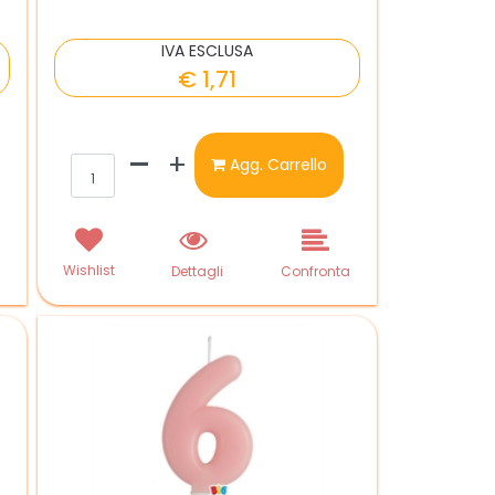
IVA ESCLUSA
€ 1,71
Quantità
Agg. Carrello
Wishlist
a
Dettagli
Confronta