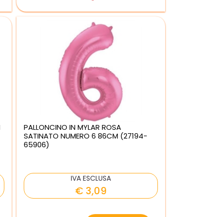
I
PALLONCINO IN MYLAR ROSA
SATINATO NUMERO 6 86CM (27194-
65906)
IVA ESCLUSA
€ 3,09