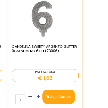
6
CANDELINA SWEETY ARGENTO GLITTER
9CM NUMERO 6 SEI (73906)
IVA ESCLUSA
€ 1,62
Quantità
Agg. Carrello