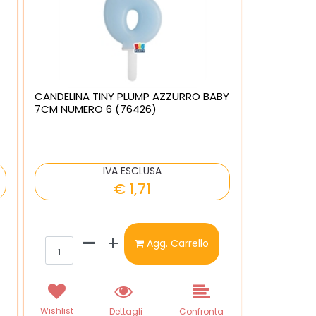
CANDELINA TINY PLUMP AZZURRO BABY
7CM NUMERO 6 (76426)
IVA ESCLUSA
€ 1,71
Quantità
Agg. Carrello
Wishlist
a
Dettagli
Confronta