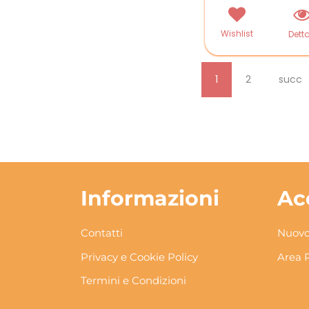
Wishlist
Detta
1
2
succ
Informazioni
Ac
Contatti
Nuovo
Privacy e Cookie Policy
Area 
Termini e Condizioni