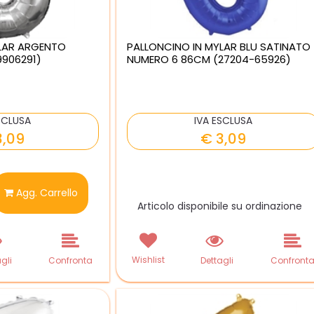
YLAR ARGENTO
PALLONCINO IN MYLAR BLU SATINATO
906291)
NUMERO 6 86CM (27204-65926)
SCLUSA
IVA ESCLUSA
3,09
€ 3,09
ntità
Agg. Carrello
Articolo disponibile su ordinazione
Wishlist
gli
Confronta
Dettagli
Confront