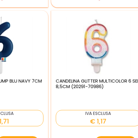
LUMP BLU NAVY 7CM
CANDELINA GLITTER MULTICOLOR 6 SE
)
8,5CM (20291-70986)
SCLUSA
IVA ESCLUSA
1,71
€ 1,17