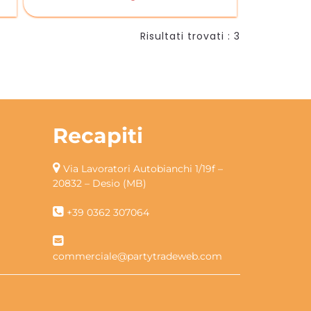
Risultati trovati : 3
Recapiti
Via Lavoratori Autobianchi 1/19f –
20832 – Desio (MB)
+39 0362 307064
commerciale@partytradeweb.com