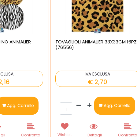
INO ANIMALIER
TOVAGLIOLI ANIMALIER 33X33CM 16PZ
(76556)
SCLUSA
IVA ESCLUSA
2,16
€ 2,70
ntità
Quantità
Agg. Carrello
Agg. Carrello
Wishlist
gli
Confronta
Dettagli
Confront