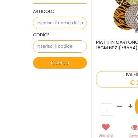
ARTICOLO
CODICE
PIATTI IN CARTONC
18CM 6PZ (76554)
IVA E
€ 
Qua
Wishlist
Detta