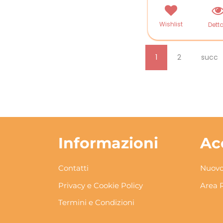
Wishlist
Detta
1
2
succ
Informazioni
Ac
Contatti
Nuovo
Privacy e Cookie Policy
Area 
Termini e Condizioni