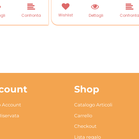
Wishlist
gli
Confronta
Dettagli
Confront
count
Shop
 Account
Catalogo Articoli
Riservata
Carrello
Checkout
Lista regalo