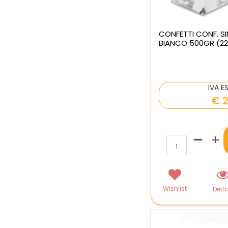
CONFETTI CONF. S
BIANCO 500GR (22
IVA E
€ 2
Qua
Wishlist
Detta