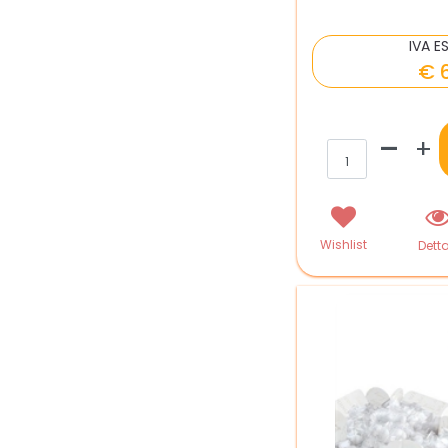
IVA E
€ 
Qua
Wishlist
Detta