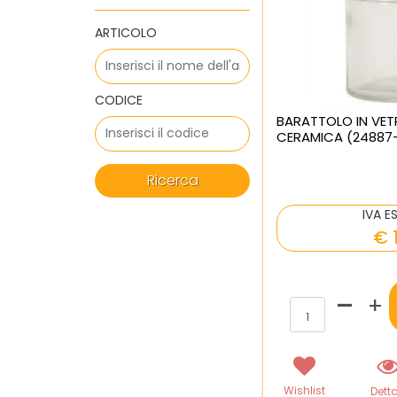
ARTICOLO
CODICE
BARATTOLO IN VET
CERAMICA (24887-
IVA E
€ 
Qua
Wishlist
Detta