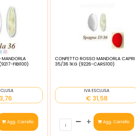
O MANDORLA
CONFETTO ROSSO MANDORLA CAPRI
(9217-FIBI100)
35/36 1KG (9226-CARS100)
SCLUSA
IVA ESCLUSA
3,76
€ 31,58
ntità
Quantità
Agg. Carrello
Agg. Carrello