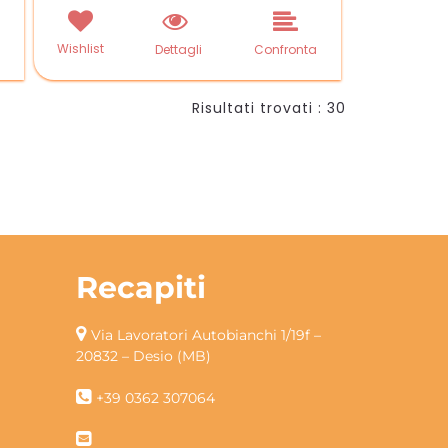
Wishlist
a
Dettagli
Confronta
Risultati trovati : 30
Recapiti
Via Lavoratori Autobianchi 1/19f –
20832 – Desio (MB)
+39 0362 307064