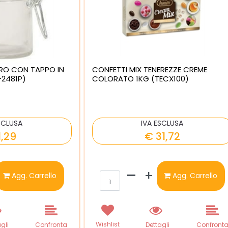
RO CON TAPPO IN
CONFETTI MIX TENEREZZE CREME
2481P)
COLORATO 1KG (TECX100)
SCLUSA
IVA ESCLUSA
1,29
€ 31,72
ntità
Quantità
Agg. Carrello
Agg. Carrello
Wishlist
gli
Confronta
Dettagli
Confront