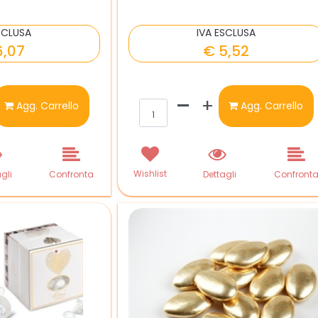
SCLUSA
IVA ESCLUSA
6,07
€ 5,52
ntità
Quantità
Agg. Carrello
Agg. Carrello
Wishlist
gli
Confronta
Dettagli
Confront