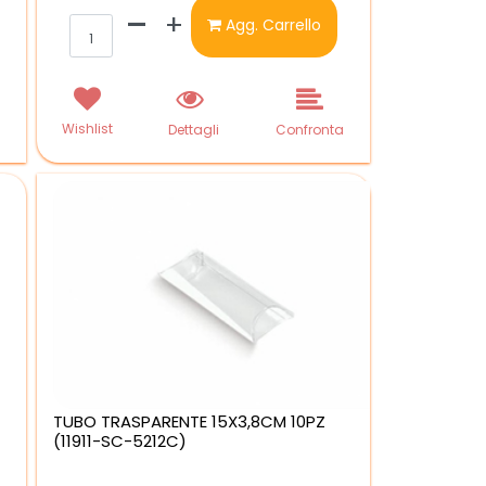
Quantità
Agg. Carrello
Wishlist
a
Dettagli
Confronta
TUBO TRASPARENTE 15X3,8CM 10PZ
(11911-SC-5212C)