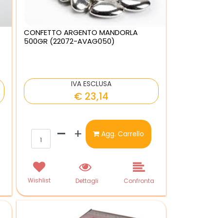
CONFETTO ARGENTO MANDORLA
500GR (22072-AVAG050)
IVA ESCLUSA
€ 23,14
Quantità
Agg. Carrello
Wishlist
a
Dettagli
Confronta