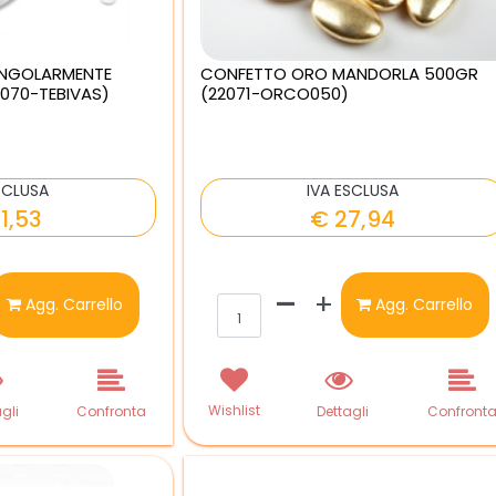
INGOLARMENTE
CONFETTO ORO MANDORLA 500GR
070-TEBIVAS)
(22071-ORCO050)
SCLUSA
IVA ESCLUSA
1,53
€ 27,94
ntità
Quantità
Agg. Carrello
Agg. Carrello
Wishlist
gli
Confronta
Dettagli
Confront