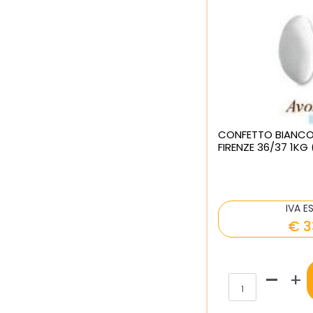
CONFETTO BIANC
FIRENZE 36/37 1KG 
IVA E
€ 3
Qua