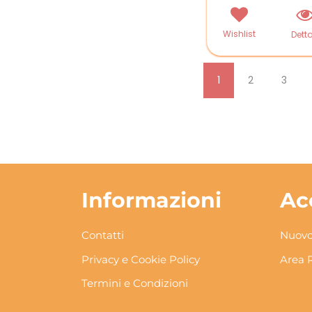
Wishlist
Detta
1
2
3
Informazioni
Ac
Contatti
Nuovo
Privacy e Cookie Policy
Area 
Termini e Condizioni