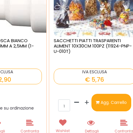
OSCA BIANCO
SACCHETTI PIATTI TRASPARENTI
8MM A 2,5MM (1-
ALIMENT 10X30CM 100PZ (11924-PNP-
U-010T)
SCLUSA
IVA ESCLUSA
2,90
€ 5,76
Quantità
Agg. Carrello
le su ordinazione
Wishlist
gli
Confronta
Dettagli
Confront