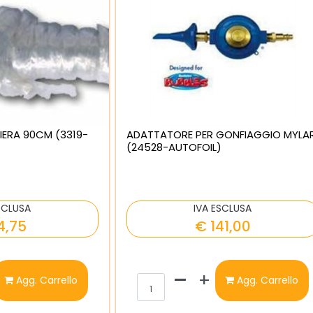
IERA 90CM (3319-
ADATTATORE PER GONFIAGGIO MYLA
(24528-AUTOFOIL)
SCLUSA
IVA ESCLUSA
4,75
€ 141,00
ntità
Quantità
Agg. Carrello
Agg. Carrello