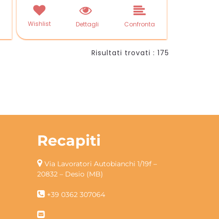
Wishlist
a
Dettagli
Confronta
Risultati trovati : 175
Recapiti
Via Lavoratori Autobianchi 1/19f –
20832 – Desio (MB)
+39 0362 307064