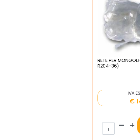
RETE PER MONGOLF
R204-36)
IVA E
€ 1
Qua