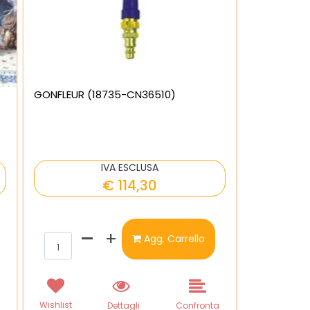
GONFLEUR (18735-CN36510)
IVA ESCLUSA
€ 114,30
Quantità
Agg. Carrello
Wishlist
a
Dettagli
Confronta