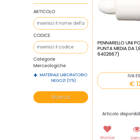
ARTICOLO
CODICE
PENNARELLO UNI P
PUNTA MEDIA DA 1,
6402667)
Categorie
Merceologiche
MATERIALE LABORATORIO
IVA E
NEGOZI (175)
€ 1
Articolo disponibi
Wishlist
Detta