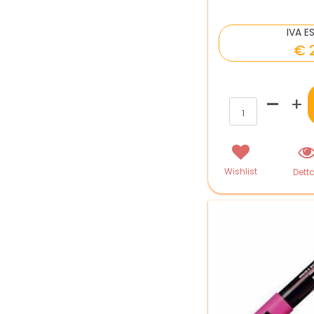
IVA E
€ 
Qua
Wishlist
Detta