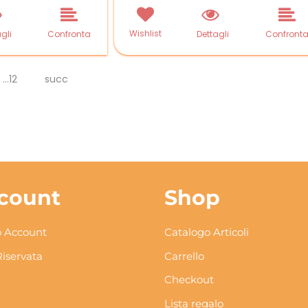
Wishlist
gli
Confronta
Dettagli
Confront
...12
succ
count
Shop
 Account
Catalogo Articoli
Riservata
Carrello
Checkout
Lista regalo