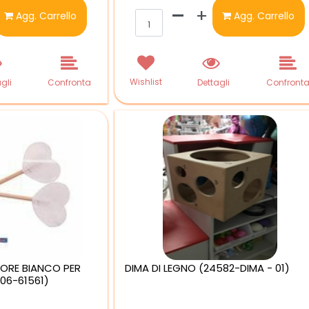
ntità
Quantità
Agg. Carrello
Agg. Carrello
Wishlist
gli
Confronta
Dettagli
Confront
ORE BIANCO PER
DIMA DI LEGNO (24582-DIMA - 01)
06-61561)