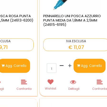
POSCA ROSA PUNTA
PENNARELLO UNI POSCA AZZURRO
2,5MM (24613-6200)
PUNTA MEDIA DA 1,8MM A 2,5MM
(24615-6195)
SCLUSA
IVA ESCLUSA
9,71
€ 11,07
ntità
Quantità
Agg. Carrello
Agg. Carrello
Wishlist
gli
Confronta
Dettagli
Confront