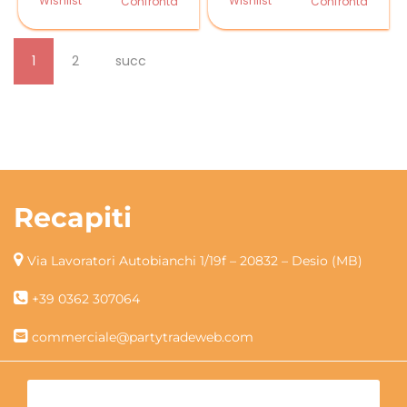
Wishlist
Wishlist
Confronta
Confronta
1
2
succ
Recapiti
Via Lavoratori Autobianchi 1/19f – 20832 – Desio (MB)
+39 0362 307064
commerciale@partytradeweb.com