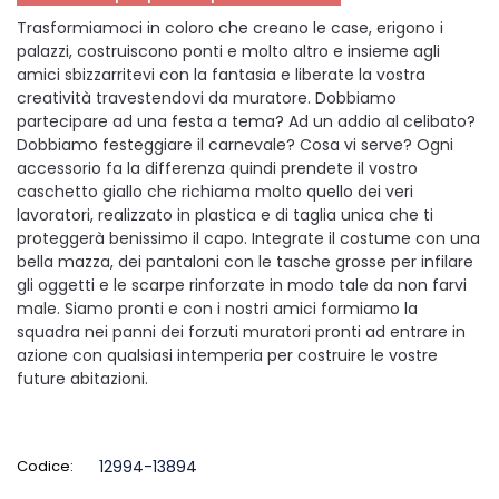
Trasformiamoci in coloro che creano le case, erigono i
palazzi, costruiscono ponti e molto altro e insieme agli
amici sbizzarritevi con la fantasia e liberate la vostra
creatività travestendovi da muratore. Dobbiamo
partecipare ad una festa a tema? Ad un addio al celibato?
Dobbiamo festeggiare il carnevale? Cosa vi serve? Ogni
accessorio fa la differenza quindi prendete il vostro
caschetto giallo che richiama molto quello dei veri
lavoratori, realizzato in plastica e di taglia unica che ti
proteggerà benissimo il capo. Integrate il costume con una
bella mazza, dei pantaloni con le tasche grosse per infilare
gli oggetti e le scarpe rinforzate in modo tale da non farvi
male. Siamo pronti e con i nostri amici formiamo la
squadra nei panni dei forzuti muratori pronti ad entrare in
azione con qualsiasi intemperia per costruire le vostre
future abitazioni.
Codice:
12994-13894