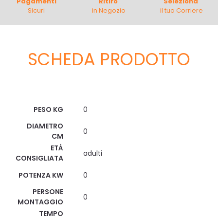
Pagamenti
Ritiro
Seleziona
Sicuri
in Negozio
il tuo Corriere
SCHEDA PRODOTTO
Scheda Tecnica
PESO KG
0
DIAMETRO
0
CM
ETÀ
adulti
CONSIGLIATA
POTENZA KW
0
PERSONE
0
MONTAGGIO
TEMPO