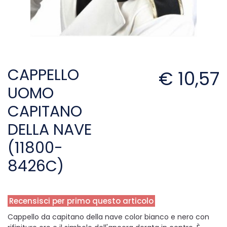
CAPPELLO
€ 10,57
UOMO
CAPITANO
DELLA NAVE
(11800-
8426C)
Recensisci per primo questo articolo
Cappello da capitano della nave color bianco e nero con