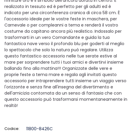
rifiniture oro e il simbolo dell'ancora dorata in centro. È
realizzato in tessuto ed è perfetto per gli adulti ed è
indicato per una circonferenza cranica di circa 58 cm. È
l'accessorio ideale per le vostre feste in maschera, per
Carnevale o per compleanni a tema e renderà il vostro
costume da capitano ancora più realistico. Indossalo per
trasformarti in un vero Comandante e guida la tua
fantastica nave verso il profondo blu per goderti al meglio
lo spettacolo che solo la natura può regalare. Utilizza
questo fantastico accessorio nelle tue serate estive al
mare per sorprendere tutti i tuoi amici e divertirvi insieme
ballando fino alla mattina!!! Organizzate delle vere e
proprie feste a tema mare e regala agli invitati questo
accessorio per intraprendere tutti insieme un viaggio verso
l'orizzonte e senza fine all'insegna del divertimento e
dell'amicizia contornata da un senso di fantasia che con
questo accessorio può trasformarsi momentaneamente in
realtà!
Codice:
11800-8426C