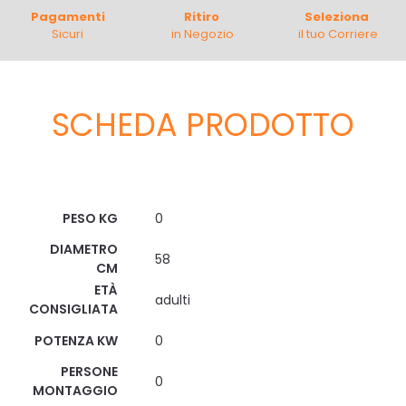
Pagamenti
Ritiro
Seleziona
Sicuri
in Negozio
il tuo Corriere
SCHEDA PRODOTTO
Scheda Tecnica
PESO KG
0
DIAMETRO
58
CM
ETÀ
adulti
CONSIGLIATA
POTENZA KW
0
PERSONE
0
MONTAGGIO