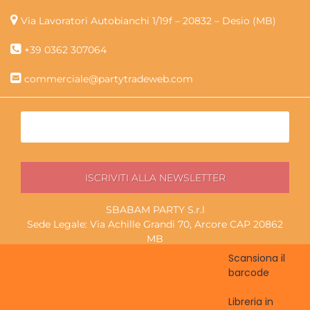
Via Lavoratori Autobianchi 1/19f – 20832 – Desio (MB)
+39 0362 307064
commerciale@partytradeweb.com
SBABAM PARTY S.r.l
Sede Legale: Via Achille Grandi 70, Arcore CAP 20862
MB
P.I./C.F. 13852130965
Scansiona il
Magazzino ritiro: Via Lavoratori Autobianchi 1/19f, Desio
barcode
CAP 20832 MB
Libreria in