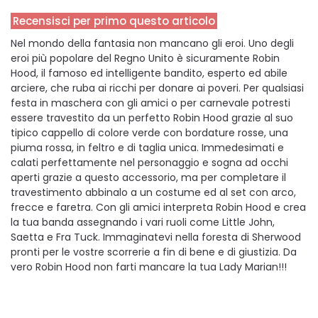
Recensisci per primo questo articolo
Nel mondo della fantasia non mancano gli eroi. Uno degli
eroi più popolare del Regno Unito è sicuramente Robin
Hood, il famoso ed intelligente bandito, esperto ed abile
arciere, che ruba ai ricchi per donare ai poveri. Per qualsiasi
festa in maschera con gli amici o per carnevale potresti
essere travestito da un perfetto Robin Hood grazie al suo
tipico cappello di colore verde con bordature rosse, una
piuma rossa, in feltro e di taglia unica. Immedesimati e
calati perfettamente nel personaggio e sogna ad occhi
aperti grazie a questo accessorio, ma per completare il
travestimento abbinalo a un costume ed al set con arco,
frecce e faretra. Con gli amici interpreta Robin Hood e crea
la tua banda assegnando i vari ruoli come Little John,
Saetta e Fra Tuck. Immaginatevi nella foresta di Sherwood
pronti per le vostre scorrerie a fin di bene e di giustizia. Da
vero Robin Hood non farti mancare la tua Lady Marian!!!