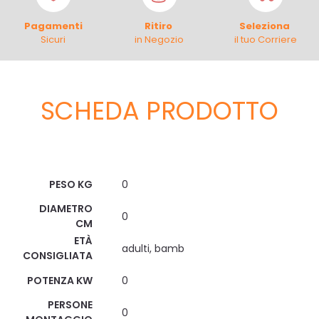
Pagamenti
Ritiro
Seleziona
Sicuri
in Negozio
il tuo Corriere
SCHEDA PRODOTTO
Scheda Tecnica
PESO KG
0
DIAMETRO
0
CM
ETÀ
adulti, bamb
CONSIGLIATA
POTENZA KW
0
PERSONE
0