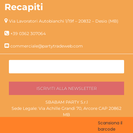
Recapiti
Via Lavoratori Autobianchi 1/19f – 20832 – Desio (MB)
+39 0362 307064
commerciale@partytradeweb.com
SBABAM PARTY S.r.l
Sede Legale: Via Achille Grandi 70, Arcore CAP 20862
MB
P.I./C.F. 13852130965
Scansiona il
Magazzino ritiro: Via Lavoratori Autobianchi 1/19f, Desio
barcode