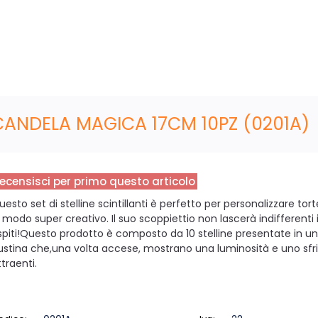
CANDELA MAGICA 17CM 10PZ (0201A)
ecensisci per primo questo articolo
uesto set di stelline scintillanti è perfetto per personalizzare to
n modo super creativo. Il suo scoppiettio non lascerà indifferenti i
spiti!Questo prodotto è composto da 10 stelline presentate in u
ustina che,una volta accese, mostrano una luminosità e uno sfri
traenti.