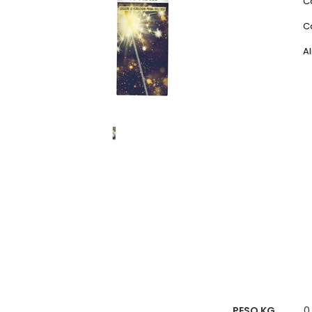
C
C
Al
Scheda Tecnica
PESO KG
0