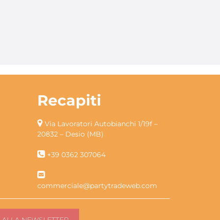
Recapiti
Via Lavoratori Autobianchi 1/19f –
20832 – Desio (MB)
+39 0362 307064
commerciale@partytradeweb.com