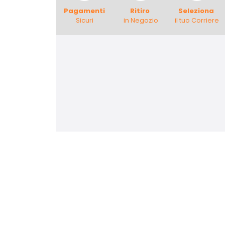
Pagamenti
Ritiro
Seleziona
Sicuri
in Negozio
il tuo Corriere