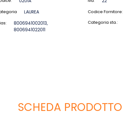
odice:
0201A
Iva:
22
ategoria
LAUREA
Codice Fornitore:
Categoria sta.:
ias:
8006941002013,
8006941022011
SCHEDA PRODOTTO