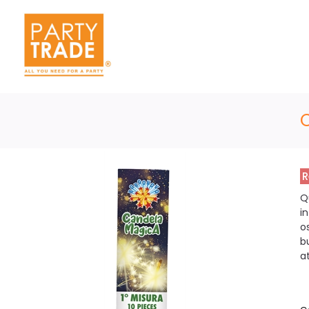
R
Q
i
o
b
at